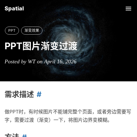
Spatial
Tog
nav
PPT
渐变效果
PPT图片渐变过渡
Posted by WT on April 16, 2026
需求描述
做PPT时，有时候图片不能铺完整个页面，或者旁边需要写
字，需要过渡（渐变）一下，将图片边界变模糊。