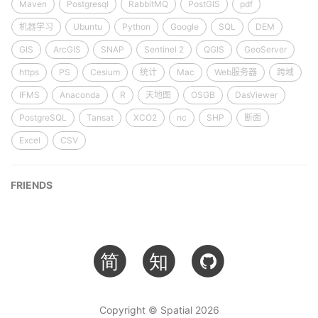
Maven
Postgresql
RabbitMQ
PostGIS
pdf
机器学习
Ubuntu
Python
Google
SQL
DEM
GIS
ArcGIS
SNAP
Sentinel 2
QGIS
GeoServer
https
PS
Cesium
统计
Mac
Web服务器
跨域
IFMS
Anaconda
R
天地图
OSGB
DasViewer
PostgreSQL
Tansat
XCO2
nc
SHP
断面
Excel
CSV
FRIENDS
简
知
Copyright © Spatial 2026